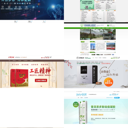
中国园林植保
深圳市佳兴伟诚
网-中国草坪网
科技有限公司官
网
中国草坪网--中国园林植保网提供
草坪种植栽培、草坪病虫害防治、
坪安园林工程
深圳市佳兴伟诚科技有限公司(旗下
草坪杂草防除、草坪供求信息、园
品牌：VIOTLINK)成立于2017年，
护
林新闻、园林植保技术、园林赢销
是一家以智能车联网硬件为基础的
等服务，是国内首家由多名资深园
监控安全解决方案服务商，以可
河南省莱恩坪安园林植保有限公司
林植保专家共同打造的真正致力于
视、智慧、物联为核心技术的车载
是一家集科研、绿化施工、园林养
京骨康远红外
正商磁疗贴
中国园林绿化养护的行业门户网
行业探索者。公司自创立以来，沿
护、园林植保技术咨询、培训、检
站。二网进行资源整合合二为一，
_京骨康腰椎
承十多年深厚的车载位置服务技术
测为一体的综合性公司，专业从事
正商磁疗贴十年专注贴剂，用心呵
为园林绿化行业…
积累、坚持以不断创新、不断超越
园林植物病、虫、草害的防治研究
护骨关节
京骨康 远红外贴 腰间盘突出膏药