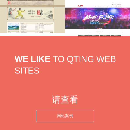
为路径，在快速…
与产品研发，园林设计及施工工
腰椎间盘贴 腿疼痛坐骨神经腰疼贴
芭诗丽肌肤问
程、园林绿化养护、园林打药、古
膏足跟痛颈椎肩周关节疼痛黑膏药
树大树复壮、移栽，园林土壤的鉴
修复
定、植物缺素症…
芭诗丽-专注问题肌肤护理，源于高
原植物精华，安全无刺激，国家食
诚正太极拳
奥纳广告官网
品药品监督管理局认证，成为备受
WE LIKE
T
O
S
H
I
N
G
W
E
B
信赖的淡痕印护理品牌！
陈鑫太极拳研修院的理想与使命研
公司专业化的人才与优质的服务，
S
I
T
E
S
修院的定位：太极乐园，传承基地
整合各方资源优势，坚持&quot;以
• 太极拳爱好者的乐园• 负责任的太
客户为中心&quot;， 以便捷省心的
极拳高级人才培养中心• 权威、纯
一站式服务、个性化的策划，打造
正的太极拳研究、教学、传承基地
高效、完美的活动项目效果。 上海
请查看
研修院的历史使命与责任：正本清
锐力公关自成立至今，已为多家知
源，继承传播• 真正继承太极拳：
名企业提供全方位的品牌及产品推
正本清源，去伪存真，全面认识太
网站案例
广活动策划方略， 我们在为客户提
极拳，
供优质服…